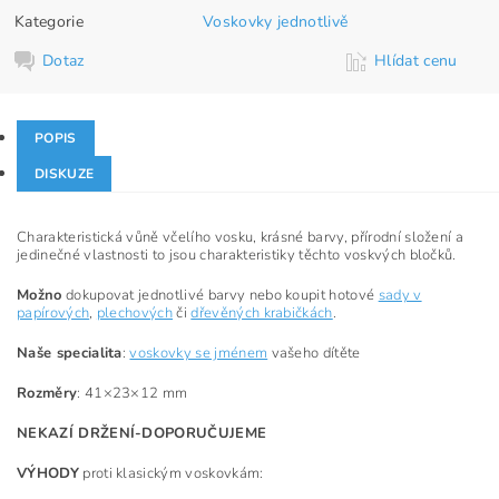
Kategorie
Voskovky jednotlivě
Dotaz
Hlídat cenu
POPIS
DISKUZE
Charakteristická vůně včelího vosku, krásné barvy, přírodní složení a
jedinečné vlastnosti to jsou charakteristiky těchto voskvých bločků.
Možno
dokupovat jednotlivé barvy nebo koupit hotové
sady v
papírových
,
plechových
či
dřevěných krabičkách
.
Naše specialita
:
voskovky se jménem
vašeho dítěte
Rozměry
: 41×23×12 mm
NEKAZÍ DRŽENÍ-DOPORUČUJEME
VÝHODY
proti klasickým voskovkám: