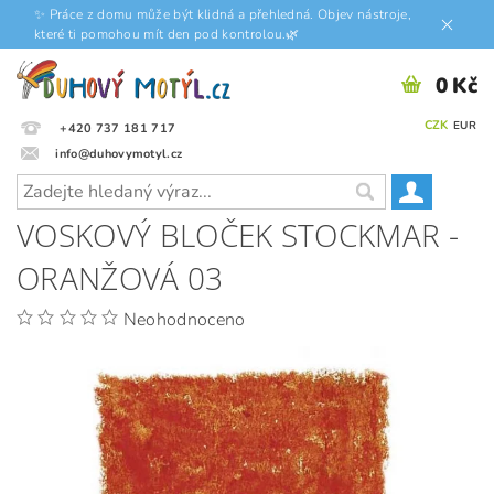
✨ Práce z domu může být klidná a přehledná. Objev nástroje,
které ti pomohou mít den pod kontrolou.🌿
0 Kč
CZK
EUR
+420 737 181 717
info@duhovymotyl.cz
VOSKOVÝ BLOČEK STOCKMAR -
ORANŽOVÁ 03
Neohodnoceno