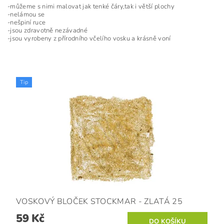
-můžeme s nimi malovat jak tenké čáry,tak i větší plochy
-nelámou se
-nešpiní ruce
-jsou zdravotně nezávadné
-jsou vyrobeny z přírodního včelího vosku a krásně voní
Tip
VOSKOVÝ BLOČEK STOCKMAR - ZLATÁ 25
59 Kč