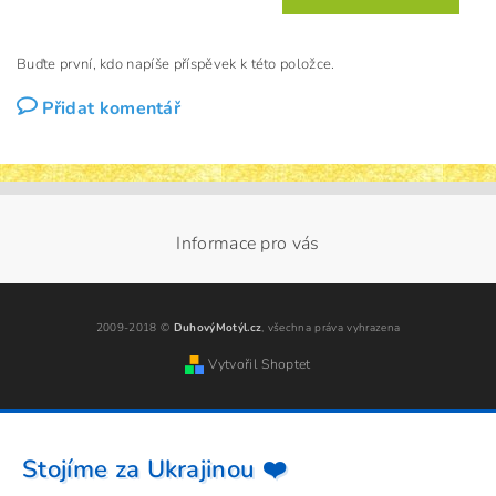
Buďte první, kdo napíše příspěvek k této položce.
Přidat komentář
Informace pro vás
2009-2018 ©
DuhovýMotýl.cz
, všechna práva vyhrazena
Vytvořil Shoptet
Stojíme za Ukrajinou ❤️