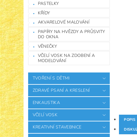
PASTELKY
KŘÍDY
AKVARELOVÉ MALOVÁNÍ
PAPÍRY NA HVĚZDY A PRŮSVITY
DO OKNA
VĚNEČKY
VČELÍ VOSK NA ZDOBENÍ A
MODELOVÁNÍ
TVOŘENÍ S DĚTMI
ZDRAVÉ PSANÍ A KRESLENÍ
ENKAUSTIKA
VČELÍ VOSK
POPIS
KREATIVNÍ STAVEBNICE
DISKU