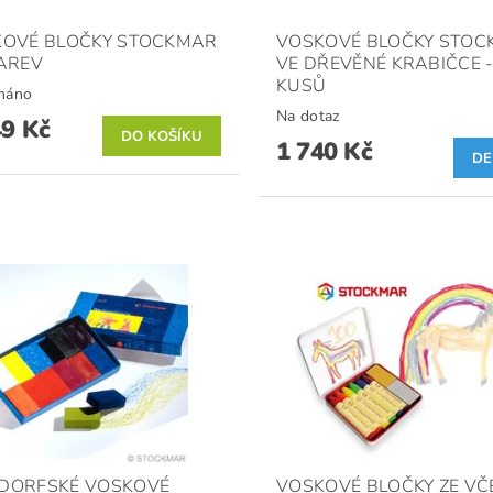
KOVÉ BLOČKY STOCKMAR
VOSKOVÉ BLOČKY STO
AREV
VE DŘEVĚNÉ KRABIČCE -
KUSŮ
náno
Na dotaz
49 Kč
1 740 Kč
DE
DORFSKÉ VOSKOVÉ
VOSKOVÉ BLOČKY ZE VČ