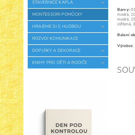
STAVEBNICE KAPLA
Barvy:
01
MONTESSORI POMŮCKY
modrá, 10
modrá, 19
stříbrná,
HRAJEME SI S HUDBOU
Balení o
ROZVOJ KOMUNIKACE
Výrobce
:
DOPLŇKY A DEKORACE
KNIHY PRO DĚTI A RODIČE
SOU