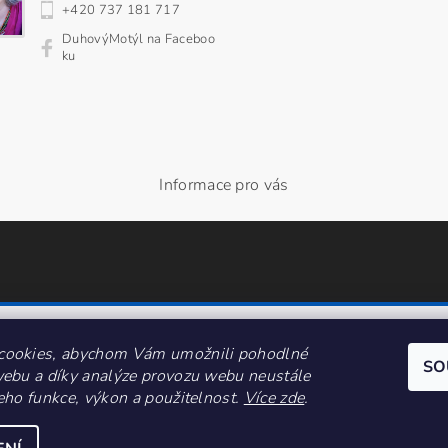
+420 737 181 717
DuhovýMotýl na Faceboo
ku
Informace pro vás
cookies, abychom Vám umožnili pohodlné
SO
webu a díky analýze provozu webu neustále
jeho funkce, výkon a použitelnost.
Více zde
.