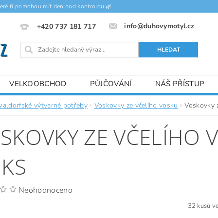
teré ti pomohou mít den pod kontrolou.🌿
info@duhovymotyl.cz
+420 737 181 717
VELKOOBCHOD
PŮJČOVÁNÍ
NÁŠ PŘÍSTUP
waldorfské výtvarné potřeby
Voskovky ze včelího vosku
Voskovky 
SKOVKY ZE VČELÍHO
 KS
Neohodnoceno
32 kusů vo