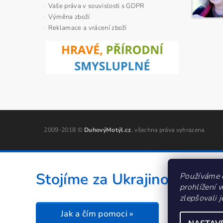
Vaše práva v souvislosti s GDPR
Výměna zboží
Reklamace a vrácení zboží
2009-2018 ©
DuhovýMotýl.cz
, všechna práva vyhrazena
Stojíme za Ukrajinou ❤️
Používáme 
prohlížení 
zlepšovali 
Jak a čím pomoci »