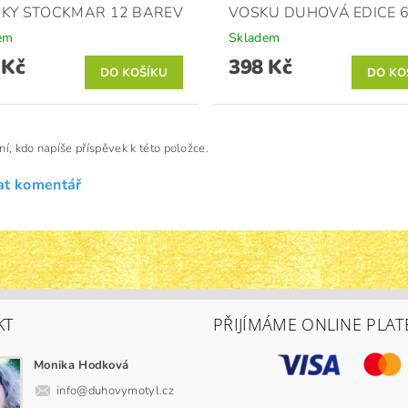
KY STOCKMAR 12 BAREV
VOSKU DUHOVÁ EDICE 
em
Skladem
 Kč
398 Kč
ní, kdo napíše příspěvek k této položce.
at komentář
KT
PŘIJÍMÁME ONLINE PLAT
Monika Hodková
info
@
duhovymotyl.cz