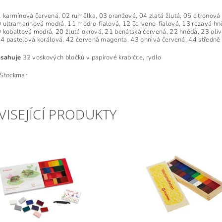
 karmínová červená, 02 rumělka, 03 oranžová, 04 zlatá žlutá, 05 citronová 
 ultramarínová modrá, 11 modro-fialová, 12 červeno-fialová, 13 rezavá hně
 kobaltová modrá, 20 žlutá okrová, 21 benátská červená, 22 hnědá, 23 oliv
 34 pastelová korálová, 42 červená magenta, 43 ohnivá červená, 44 středně ž
bsahuje
32 voskových bločků v papírové krabičce, rydlo
 Stockmar
VISEJÍCÍ PRODUKTY