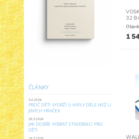
VOS
32 B
Objed
1 5
ČLÁNKY
3.4.2026
PROČ DĚTI VYDRŽÍ U KAPLY DÉLE NEŽ U
JINÝCH HRAČEK
29.3.2026
JAK DOBŘE VYBRAT STAVEBNICI PRO
DĚTI
WAL
24.3.2026