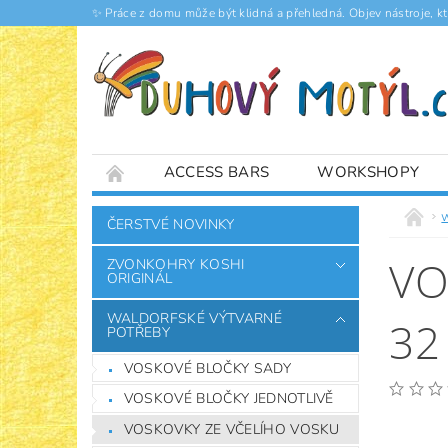
✨ Práce z domu může být klidná a přehledná. Objev nástroje, k
ACCESS BARS
WORKSHOPY
ČLÁNKY
ČERSTVÉ NOVINKY
VO
ZVONKOHRY KOSHI
ORIGINÁL
WALDORFSKÉ VÝTVARNÉ
32
POTŘEBY
VOSKOVÉ BLOČKY SADY
VOSKOVÉ BLOČKY JEDNOTLIVĚ
VOSKOVKY ZE VČELÍHO VOSKU