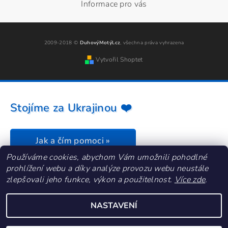
Informace pro vás
2009-2018 ©
DuhovýMotýl.cz
, všechna práva vyhrazena
Vytvořil Shoptet
Stojíme za Ukrajinou ❤️
Jak a čím pomoci »
Používáme cookies, abychom Vám umožnili pohodlné
prohlížení webu a díky analýze provozu webu neustále
zlepšovali jeho funkce, výkon a použitelnost.
Více zde
.
NASTAVENÍ