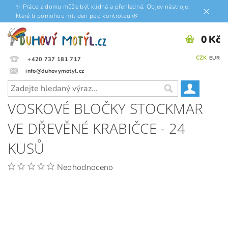
✨ Práce z domu může být klidná a přehledná. Objev nástroje,
které ti pomohou mít den pod kontrolou.🌿
0 Kč
CZK
EUR
+420 737 181 717
info@duhovymotyl.cz
VOSKOVÉ BLOČKY STOCKMAR
VE DŘEVĚNÉ KRABIČCE - 24
KUSŮ
Neohodnoceno