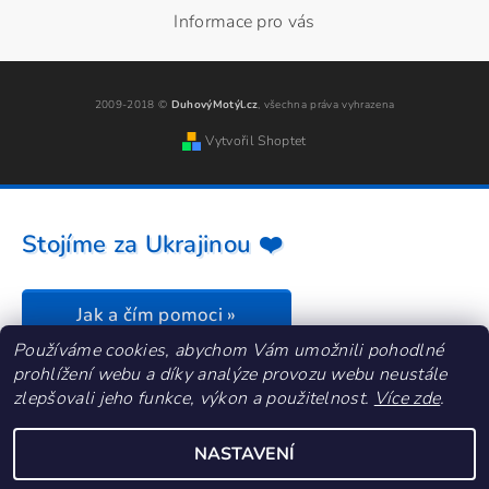
Informace pro vás
2009-2018 ©
DuhovýMotýl.cz
, všechna práva vyhrazena
Vytvořil Shoptet
Stojíme za Ukrajinou ❤️
Jak a čím pomoci »
Používáme cookies, abychom Vám umožnili pohodlné
prohlížení webu a díky analýze provozu webu neustále
zlepšovali jeho funkce, výkon a použitelnost.
Více zde
.
NASTAVENÍ