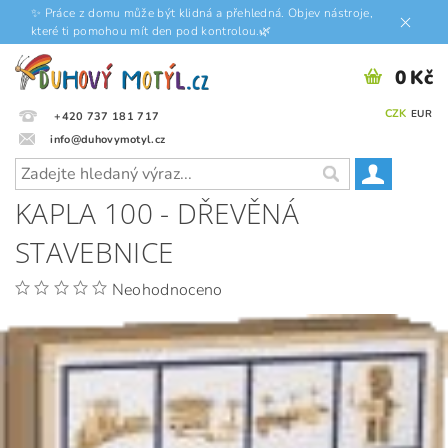
✨ Práce z domu může být klidná a přehledná. Objev nástroje,
které ti pomohou mít den pod kontrolou.🌿
0 Kč
CZK
EUR
+420 737 181 717
info@duhovymotyl.cz
KAPLA 100 - DŘEVĚNÁ
STAVEBNICE
Neohodnoceno