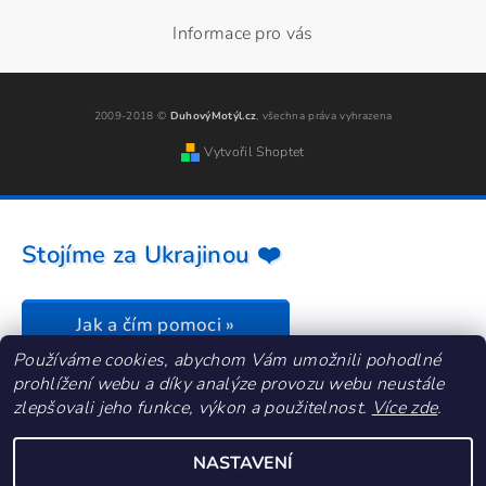
Informace pro vás
2009-2018 ©
DuhovýMotýl.cz
, všechna práva vyhrazena
Vytvořil Shoptet
Stojíme za Ukrajinou ❤️
Jak a čím pomoci »
Používáme cookies, abychom Vám umožnili pohodlné
prohlížení webu a díky analýze provozu webu neustále
zlepšovali jeho funkce, výkon a použitelnost.
Více zde
.
NASTAVENÍ