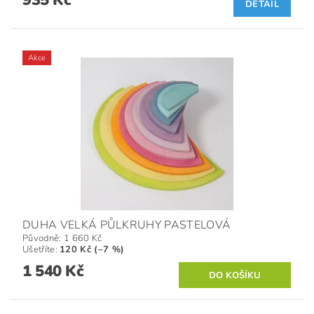
935 Kč
DETAIL
Akce
DUHA VELKÁ PŮLKRUHY PASTELOVÁ
Původně:
1 660 Kč
Ušetříte
:
120 Kč (–7 %)
1 540 Kč