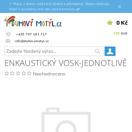
✨ Práce z domu může být klidná a přehledná. Objev nástroje,
které ti pomohou mít den pod kontrolou.🌿
0 Kč
CZK
EUR
+420 737 181 717
info@duhovymotyl.cz
ENKAUSTICKÝ VOSK-JEDNOTLIVĚ
Neohodnoceno