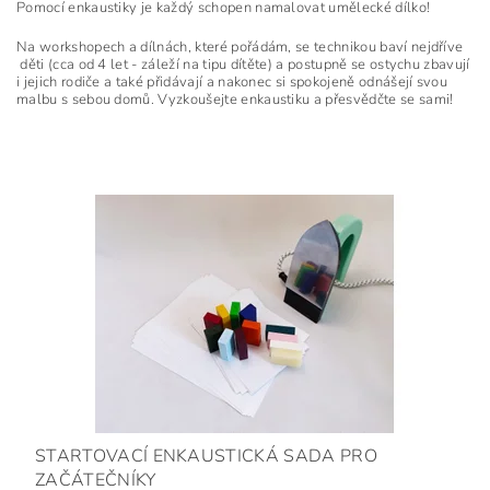
Pomocí enkaustiky je každý schopen namalovat umělecké dílko!
Na workshopech a dílnách, které pořádám, se technikou baví nejdříve
děti (cca od 4 let - záleží na tipu dítěte) a postupně se ostychu zbavují
i jejich rodiče a také přidávají a nakonec si spokojeně odnášejí svou
malbu s sebou domů. Vyzkoušejte enkaustiku a přesvědčte se sami!
STARTOVACÍ ENKAUSTICKÁ SADA PRO
ZAČÁTEČNÍKY