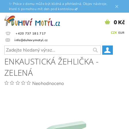
✨ Práce z domu může být klidná a přehledná. Objev nástroje,
které ti pomohou mít den pod kontrolou.🌿
0 Kč
CZK
EUR
+420 737 181 717
info@duhovymotyl.cz
ENKAUSTICKÁ ŽEHLIČKA -
ZELENÁ
Neohodnoceno