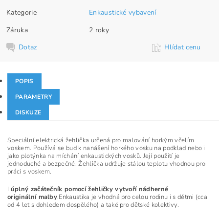
Kategorie
Enkaustické vybavení
Záruka
2 roky
Dotaz
Hlídat cenu
POPIS
PARAMETRY
DISKUZE
Speciální elektrická žehlička určená pro malování horkým včelím
voskem. Používá se buď k nanášení horkého vosku na podklad nebo i
jako plotýnka na míchání enkaustických vosků. Její použití je
jednoduché a bezpečné. Žehlička udržuje stálou teplotu vhodnou pro
práci s voskem.
I
úplný začátečník pomocí žehličky vytvoří nádherné
originální malby
.Enkaustika je vhodná pro celou rodinu i s dětmi (cca
od 4 let s dohledem dospělého) a také pro dětské kolektivy.