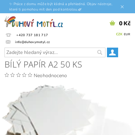
✨ Práce z domu může být klidná a přehledná. Objev nástroje,
které ti pomohou mít den pod kontrolou.🌿
0 Kč
CZK
EUR
+420 737 181 717
info@duhovymotyl.cz
BÍLÝ PAPÍR A2 50 KS
Neohodnoceno