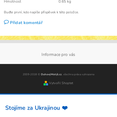
Hmotnost
0.65 kg
Buďte první, kdo napíše příspěvek k této položce.
Přidat komentář
Informace pro vás
2009-2018 ©
DuhovýMotýl.cz
, všechna práva vyhrazena
Vytvořil Shoptet
Stojíme za Ukrajinou ❤️