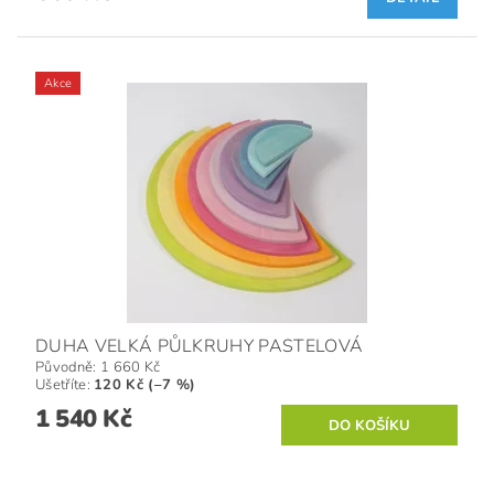
Akce
DUHA VELKÁ PŮLKRUHY PASTELOVÁ
Původně:
1 660 Kč
Ušetříte
:
120 Kč (–7 %)
1 540 Kč