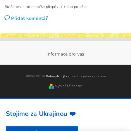
Buďte první, kdo napíše příspěvek k této položce.
Přidat komentář
Informace pro vás
2009-2018 ©
DuhovýMotýl.cz
, všechna práva vyhrazena
Vytvořil Shoptet
Stojíme za Ukrajinou ❤️