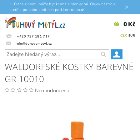
✨ Práce z domu může být klidná a přehledná. Objev nástroje,
které ti pomohou mít den pod kontrolou.🌿
0 Kč
CZK
EUR
+420 737 181 717
info@duhovymotyl.cz
WALDORFSKÉ KOSTKY BAREVNÉ
GR 10010
Neohodnoceno