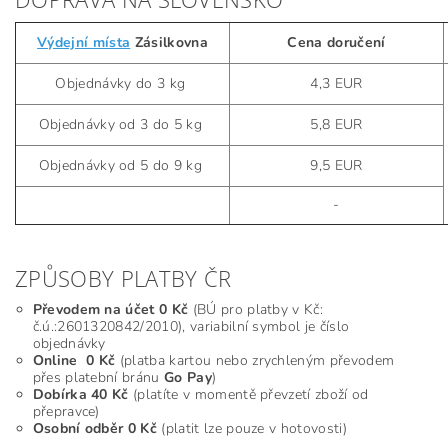
Výdejní místa
Zásilkovna
Cena doručení
Objednávky do 3 kg
4,3 EUR
Objednávky od 3 do 5 kg
5,8 EUR
Objednávky od 5 do 9 kg
9,5 EUR
-
ZPŮSOBY PLATBY ČR
Převodem
na účet 0 Kč
(BÚ pro platby v Kč:
č.ú.:2601320842/2010), variabilní symbol je číslo
objednávky
Online
0 Kč
(platba kartou nebo zrychleným převodem
přes platební bránu
Go Pay
)
Dobírka 40 Kč
(platíte v momentě převzetí zboží od
přepravce)
Osobní odběr 0 Kč
(platit lze pouze v hotovosti)