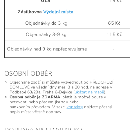
GLS
119 Kč
Zásilkovna
Výdejní místa
Objednávky do 3 kg
65 Kč
Objednávky 3-9 kg
115 Kč
Objednávky nad 9 kg nepřepravujeme
-
OSOBNÍ ODBĚR
Objednané zboží si můžete vyzvednout po PŘEDCHOZÍ
DOMLUVĚ ve všední dny mezi 8 a 20 hod. na adrese V
Podbabě 63/29a, Praha 6-Dejvice (
ukázat na mapě
).
Osobní odběr je ZDARMA
, platit je možné pouze v
hotovosti nebo předem (kartou nebo
bankovním převodem. V sekci
kontakty
najdete přesný
popis místa včetně dopravy.
DOPRAVA NA SLOVENSKO