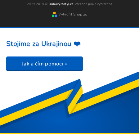
2009-2018 ©
DuhovýMotýl.cz
, všechna práva vyhrazena
Vytvořil Shoptet
Stojíme za Ukrajinou ❤️
Jak a čím pomoci »