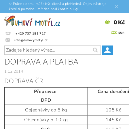
✨ Práce z domu může být klidná a přehledná. Objev nástroje,
které ti pomohou mít den pod kontrolou.🌿
0 Kč
CZK
EUR
+420 737 181 717
info@duhovymotyl.cz
DOPRAVA A PLATBA
1.12.2014
DOPRAVA ČR
Přepravce
Cena doručen
DPD
Objednávky do 5 kg
105 Kč
Objednávky 5-10 kg
145 Kč