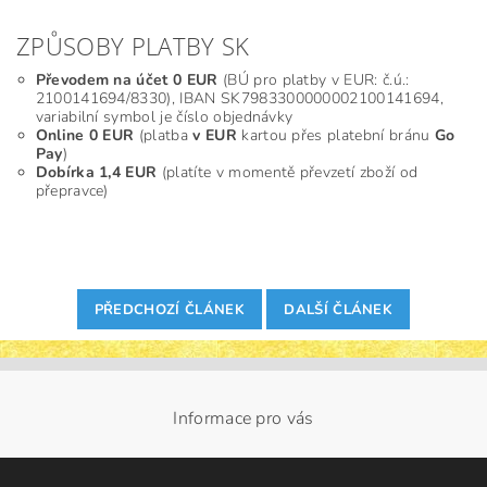
ZPŮSOBY PLATBY SK
Převodem na účet 0 EUR
(BÚ pro platby v EUR: č.ú.:
2100141694/8330), IBAN SK7983300000002100141694,
variabilní symbol je číslo objednávky
Online 0 EUR
(platba
v EUR
kartou přes platební bránu
Go
Pay
)
Dobírka 1,4 EUR
(platíte v momentě převzetí zboží od
přepravce)
PŘEDCHOZÍ ČLÁNEK
DALŠÍ ČLÁNEK
Informace pro vás