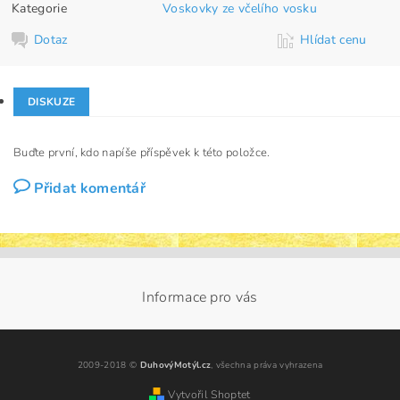
Kategorie
Voskovky ze včelího vosku
Dotaz
Hlídat cenu
DISKUZE
Buďte první, kdo napíše příspěvek k této položce.
Přidat komentář
Informace pro vás
2009-2018 ©
DuhovýMotýl.cz
, všechna práva vyhrazena
Vytvořil Shoptet