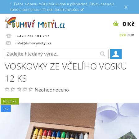
✨ Práce z domu může být klidná a přehledná. Objev nástroje,
které ti pomohou mít den pod kontrolou.🌿
0 Kč
CZK
EUR
+420 737 181 717
info@duhovymotyl.cz
VOSKOVKY ZE VČELÍHO VOSKU
12 KS
Neohodnoceno
Novinka
Tip