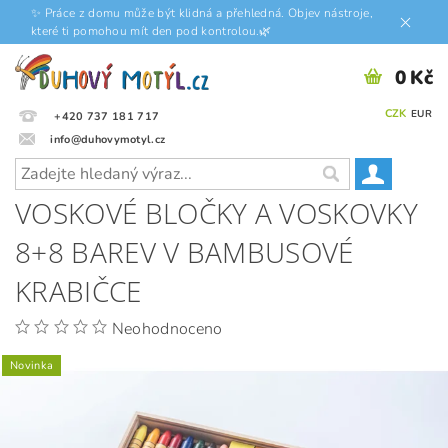
✨ Práce z domu může být klidná a přehledná. Objev nástroje,
které ti pomohou mít den pod kontrolou.🌿
0 Kč
CZK
EUR
+420 737 181 717
info@duhovymotyl.cz
VOSKOVÉ BLOČKY A VOSKOVKY
8+8 BAREV V BAMBUSOVÉ
KRABIČCE
Neohodnoceno
Novinka