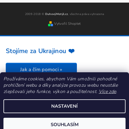
2009-2018 ©
DuhovýMotýl.cz
, všechna práva vyhrazena
Vytvořil Shoptet
Stojíme za Ukrajinou ❤️
Jak a čím pomoci »
Používáme cookies, abychom Vám umožnili pohodlné
prohlížení webu a díky analýze provozu webu neustále
zlepšovali jeho funkce, výkon a použitelnost.
Více zde
.
NASTAVENÍ
SOUHLASÍM