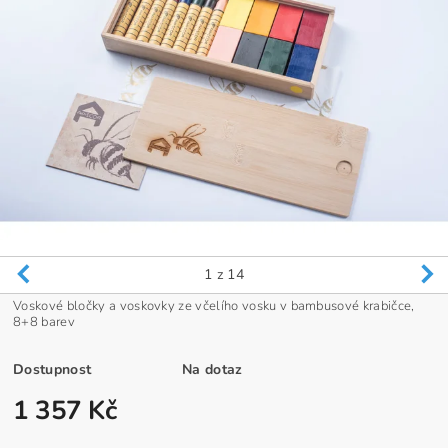
1
z 14
Voskové bločky a voskovky ze včelího vosku v bambusové krabičce,
8+8 barev
Dostupnost
Na dotaz
1 357 Kč