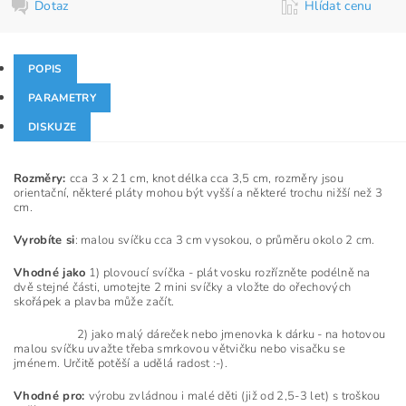
Dotaz
Hlídat cenu
POPIS
PARAMETRY
DISKUZE
Rozměry:
cca
3 x 21 cm, knot délka cca 3,5 cm, rozměry jsou
orientační, některé pláty mohou být vyšší a některé trochu nižší než 3
cm.
Vyrobíte si
: malou svíčku cca 3 cm vysokou, o průměru okolo 2 cm.
Vhodné jako
1) plovoucí svíčka - plát vosku rozřízněte podélně na
dvě stejné části, umotejte 2 mini svíčky a vložte do ořechových
skořápek a plavba může začít.
2) jako malý dáreček nebo jmenovka k dárku - na hotovou
malou svíčku uvažte třeba smrkovou větvičku nebo visačku se
jménem. Určitě potěší a udělá radost :-).
Vhodné pro:
výrobu zvládnou i malé děti (již od 2,5-3 let) s troškou