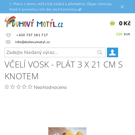
✨ Práce z domu může být klidná a přehledná. Objev nástroje,
které ti pomohou mít den pod kontrolou.🌿
0 Kč
CZK
EUR
+420 737 181 717
info@duhovymotyl.cz
VČELÍ VOSK - PLÁT 3 X 21 CM S
KNOTEM
Neohodnoceno