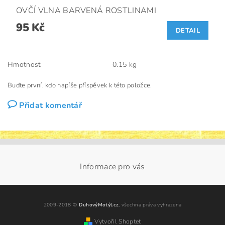
OVČÍ VLNA BARVENÁ ROSTLINAMI
95 Kč
DETAIL
Hmotnost
0.15 kg
Buďte první, kdo napíše příspěvek k této položce.
Přidat komentář
Informace pro vás
2009-2018 ©
DuhovýMotýl.cz
, všechna práva vyhrazena
Vytvořil Shoptet