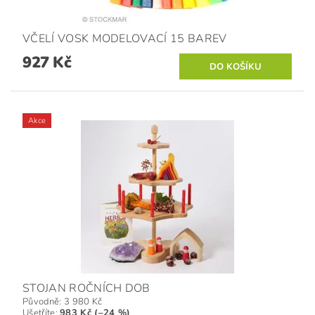
VČELÍ VOSK MODELOVACÍ 15 BAREV
927 Kč
Akce
STOJAN ROČNÍCH DOB
Původně:
3 980 Kč
Ušetříte
:
983 Kč (–24 %)