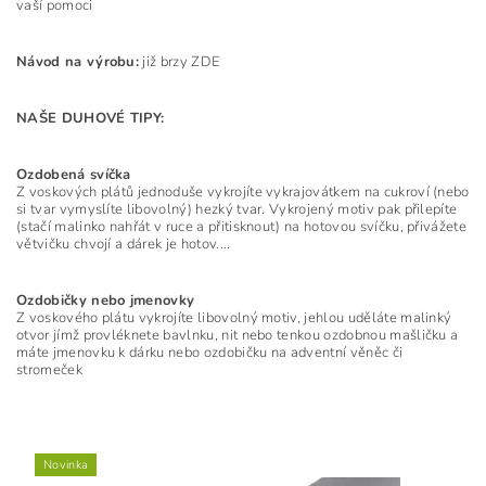
vaší pomoci
Návod na výrobu:
již brzy ZDE
NAŠE DUHOVÉ TIPY:
Ozdobená svíčka
Z voskových plátů jednoduše vykrojíte vykrajovátkem na cukroví (nebo
si tvar vymyslíte libovolný) hezký tvar. Vykrojený motiv pak přilepíte
(stačí malinko nahřát v ruce a přitisknout) na hotovou svíčku, přivážete
větvičku chvojí a dárek je hotov....
Ozdobičky nebo jmenovky
Z voskového plátu vykrojíte libovolný motiv, jehlou uděláte malinký
otvor jímž provléknete bavlnku, nit nebo tenkou ozdobnou mašličku a
máte jmenovku k dárku nebo ozdobičku na adventní věněc či
stromeček
Novinka