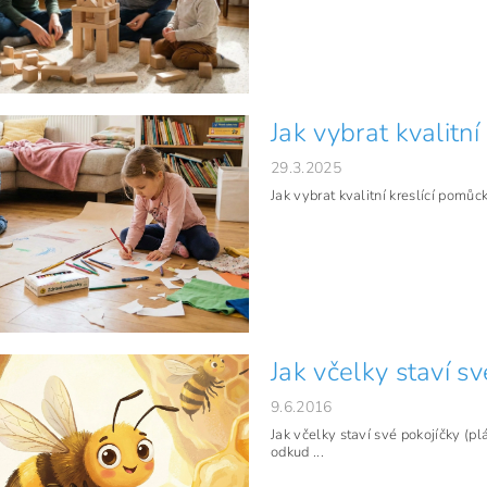
Jak vybrat kvalitní
29.3.2025
Jak vybrat kvalitní kreslící pomůck
Jak včelky staví s
9.6.2016
Jak včelky staví své pokojíčky (pl
odkud ...