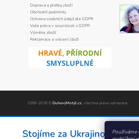
Doprava a platba zboží
Obchodní podmínky
Ochrana osobních údajů dle GDPR
Vaše práva v souvislosti s GDPR
Výměna zboží
Reklamace a vrácení zboží
2009-2018 ©
DuhovýMotýl.cz
, všechna práva vyhrazena
Stojíme za Ukrajinou ❤️
Používáme 
prohlížení 