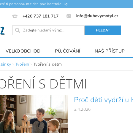
teré ti pomohou mít den pod kontrolou.🌿
info@duhovymotyl.cz
+420 737 181 717
VELKOOBCHOD
PŮJČOVÁNÍ
NÁŠ PŘÍSTUP
Články
Tvoření
Tvoření s dětmi
OŘENÍ S DĚTMI
Proč děti vydrží u
3.4.2026