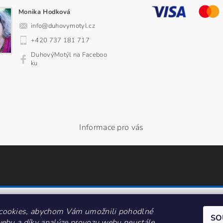
Monika Hodková
info
@
duhovymotyl.cz
+420 737 181 717
DuhovýMotýl na Faceboo
ku
Informace pro vás
cookies, abychom Vám umožnili pohodlné
SO
webu a díky analýze provozu webu neustále