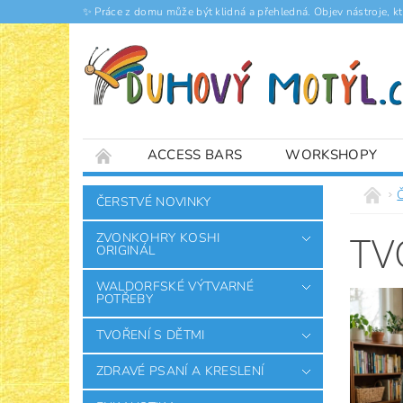
✨ Práce z domu může být klidná a přehledná. Objev nástroje, k
ACCESS BARS
WORKSHOPY
ČLÁNKY
ČERSTVÉ NOVINKY
TV
ZVONKOHRY KOSHI
ORIGINÁL
WALDORFSKÉ VÝTVARNÉ
POTŘEBY
TVOŘENÍ S DĚTMI
ZDRAVÉ PSANÍ A KRESLENÍ