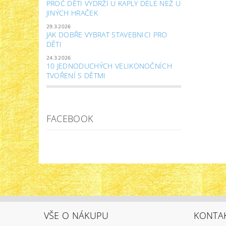
PROČ DĚTI VYDRŽÍ U KAPLY DÉLE NEŽ U
JINÝCH HRAČEK
29.3.2026
JAK DOBŘE VYBRAT STAVEBNICI PRO
DĚTI
24.3.2026
10 JEDNODUCHÝCH VELIKONOČNÍCH
TVOŘENÍ S DĚTMI
FACEBOOK
VŠE O NÁKUPU
KONTA