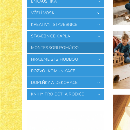
ENKAUSTIKA
VČELÍ VOSK
KREATIVNÍ STAVEBNICE
STAVEBNICE KAPLA
MONTESSORI POMŮCKY
HRAJEME SI S HUDBOU
ROZVOJ KOMUNIKACE
DOPLŇKY A DEKORACE
KNIHY PRO DĚTI A RODIČE