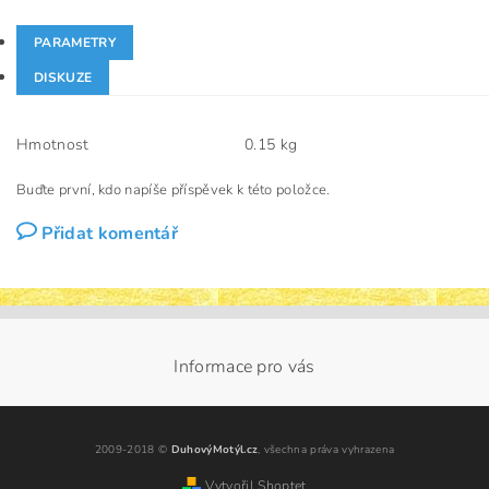
PARAMETRY
DISKUZE
Hmotnost
0.15 kg
Buďte první, kdo napíše příspěvek k této položce.
Přidat komentář
Informace pro vás
2009-2018 ©
DuhovýMotýl.cz
, všechna práva vyhrazena
Vytvořil Shoptet