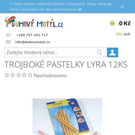
✨ Práce z domu může být klidná a přehledná. Objev nástroje,
které ti pomohou mít den pod kontrolou.🌿
0 Kč
CZK
EUR
+420 737 181 717
info@duhovymotyl.cz
TROJBOKÉ PASTELKY LYRA 12KS
Neohodnoceno