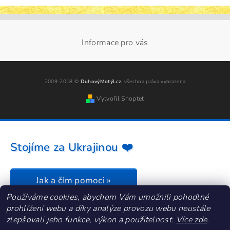
Informace pro vás
2009-2018 ©
DuhovýMotýl.cz
, všechna práva vyhrazena
Vytvořil Shoptet
Stojíme za Ukrajinou ❤️
Jak a čím pomoci »
Používáme cookies, abychom Vám umožnili pohodlné
prohlížení webu a díky analýze provozu webu neustále
zlepšovali jeho funkce, výkon a použitelnost.
Více zde
.