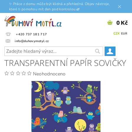
✨ Práce z domu může být klidná a přehledná. Objev nástroje,
které ti pomohou mít den pod kontrolou.🌿
0 Kč
CZK
EUR
+420 737 181 717
info@duhovymotyl.cz
TRANSPARENTNÍ PAPÍR SOVIČKY
Neohodnoceno