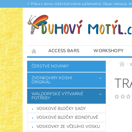
✨ Práce z domu může být klidná a přehledná. Objev nástroje, k
ACCESS BARS
WORKSHOPY
ČLÁNKY
ČERSTVÉ NOVINKY
TR
ZVONKOHRY KOSHI
ORIGINÁL
WALDORFSKÉ VÝTVARNÉ
POTŘEBY
VOSKOVÉ BLOČKY SADY
VOSKOVÉ BLOČKY JEDNOTLIVĚ
VOSKOVKY ZE VČELÍHO VOSKU