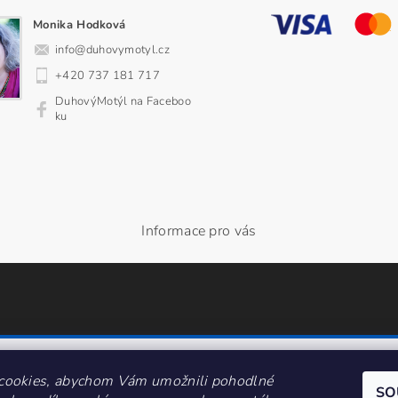
Monika Hodková
info
@
duhovymotyl.cz
+420 737 181 717
DuhovýMotýl na Faceboo
ku
Informace pro vás
cookies, abychom Vám umožnili pohodlné
SO