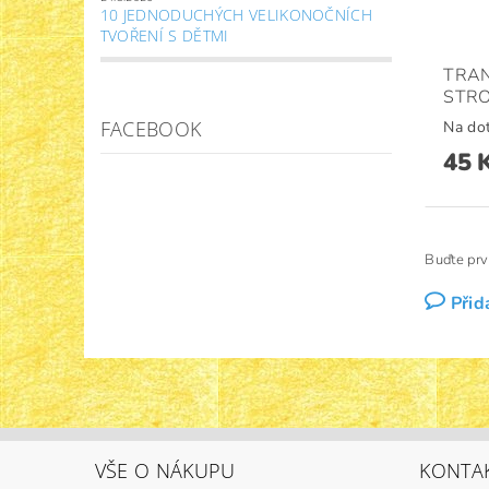
10 JEDNODUCHÝCH VELIKONOČNÍCH
TVOŘENÍ S DĚTMI
TRAN
STRO
FACEBOOK
Na do
45 
Buďte prv
Přid
VŠE O NÁKUPU
KONTA