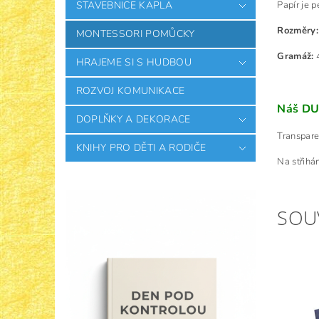
Papír je p
STAVEBNICE KAPLA
Rozměry:
MONTESSORI POMŮCKY
Gramáž:
4
HRAJEME SI S HUDBOU
ROZVOJ KOMUNIKACE
Náš DU
DOPLŇKY A DEKORACE
Transpare
KNIHY PRO DĚTI A RODIČE
Na střihá
SOU