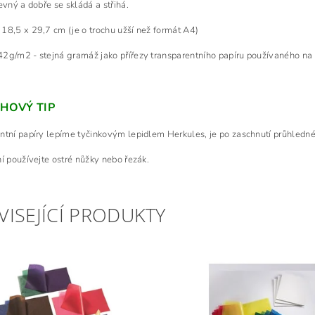
evný a dobře se skládá a střihá.
18,5 x 29,7 cm (je o trochu užší než formát A4)
2g/m2 - stejná gramáž jako přířezy transparentního papíru používaného na
HOVÝ TIP
ntní papíry lepíme tyčinkovým lepidlem Herkules, je po zaschnutí průhledné 
ní používejte ostré nůžky nebo řezák.
VISEJÍCÍ PRODUKTY