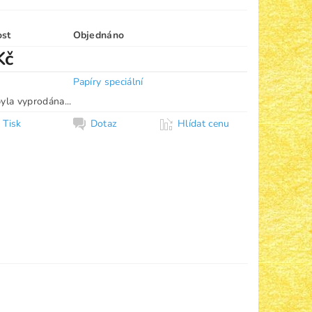
ost
Objednáno
Kč
Papíry speciální
yla vyprodána...
Tisk
Dotaz
Hlídat cenu