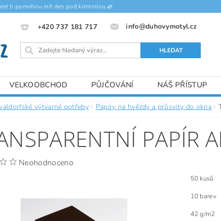
teré ti pomohou mít den pod kontrolou.🌿
info@duhovymotyl.cz
+420 737 181 717
VELKOOBCHOD
PŮJČOVÁNÍ
NÁŠ PŘÍSTUP
waldorfské výtvarné potřeby
Papíry na hvězdy a průsvity do okna
ANSPARENTNÍ PAPÍR A
Neohodnoceno
50 kusů
10 barev
42 g/m2