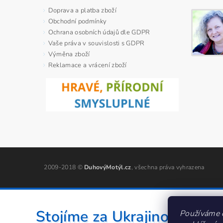
Doprava a platba zboží
Obchodní podmínky
Ochrana osobních údajů dle GDPR
Vaše práva v souvislosti s GDPR
Výměna zboží
Reklamace a vrácení zboží
2009-2018 ©
DuhovýMotýl.cz
, všechna práva vyhrazena
Stojíme za Ukrajinou ❤️
Používáme 