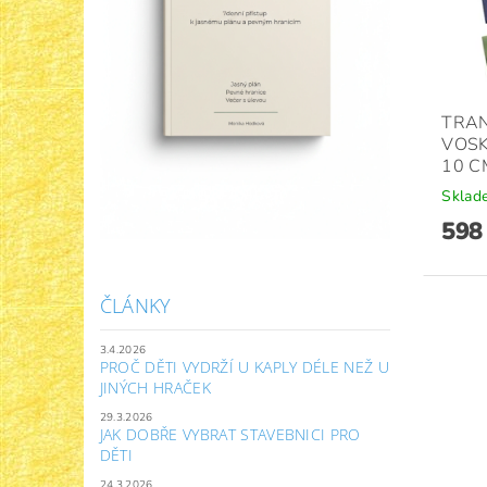
TRAN
VOSK
10 C
Sklad
598
ČLÁNKY
3.4.2026
PROČ DĚTI VYDRŽÍ U KAPLY DÉLE NEŽ U
JINÝCH HRAČEK
29.3.2026
JAK DOBŘE VYBRAT STAVEBNICI PRO
DĚTI
24.3.2026