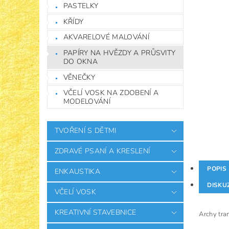
PASTELKY
KŘÍDY
AKVARELOVÉ MALOVÁNÍ
PAPÍRY NA HVĚZDY A PRŮSVITY
DO OKNA
VĚNEČKY
VČELÍ VOSK NA ZDOBENÍ A
MODELOVÁNÍ
TVOŘENÍ S DĚTMI
ZDRAVÉ PSANÍ A KRESLENÍ
POPIS
ENKAUSTIKA
DISKU
VČELÍ VOSK
KREATIVNÍ STAVEBNICE
Archy tra