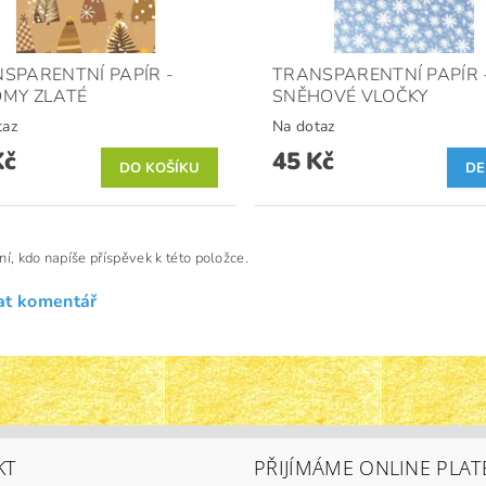
SPARENTNÍ PAPÍR -
TRANSPARENTNÍ PAPÍR 
MY ZLATÉ
SNĚHOVÉ VLOČKY
taz
Na dotaz
Kč
45 Kč
DE
ní, kdo napíše příspěvek k této položce.
at komentář
KT
PŘIJÍMÁME ONLINE PLAT