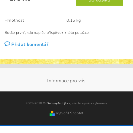
Hmotnost
0.15 kg
Buďte první, kdo napíše příspěvek k této položce.
Přidat komentář
Informace pro vás
2009-2018 ©
DuhovýMotýl.cz
, všechna práva vyhrazena
Vytvořil Shoptet