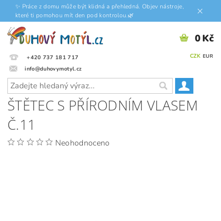
✨ Práce z domu může být klidná a přehledná. Objev nástroje,
které ti pomohou mít den pod kontrolou.🌿
0 Kč
CZK
EUR
+420 737 181 717
info@duhovymotyl.cz
ŠTĚTEC S PŘÍRODNÍM VLASEM
Č.11
Neohodnoceno