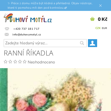
✨ Práce z domu může být klidná a přehledná. Objev nástroje,
které ti pomohou mít den pod kontrolou.🌿
0 Kč
CZK
EUR
+420 737 181 717
info@duhovymotyl.cz
RANNÍ ŘÍKADLA
Neohodnoceno