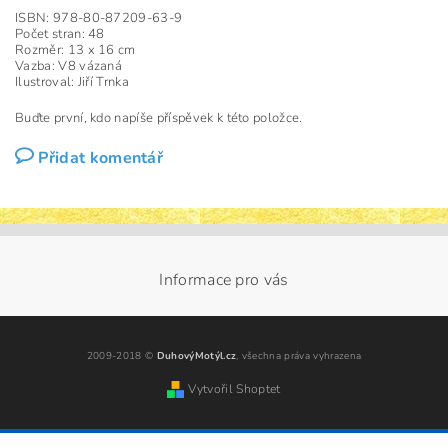
ISBN: 978-80-87209-63-9
Počet stran: 48
Rozměr: 13 x 16 cm
Vazba: V8 vázaná
Ilustroval: Jiří Trnka
Buďte první, kdo napíše příspěvek k této položce.
Přidat komentář
Informace pro vás
2009-2018 ©
DuhovýMotýl.cz
, všechna práva vyhrazena
Vytvořil Shoptet