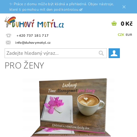
✨ Práce z domu může být klidná a přehledná. Objev nástroje,
které ti pomohou mít den pod kontrolou.🌿
0 Kč
CZK
EUR
+420 737 181 717
info@duhovymotyl.cz
PRO ŽENY