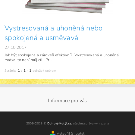
Vystresovaná a uhoněná nebo
spokojená a usměvavá
27.10.2017
Jak být spokojená a zároveň efektivní? Vystresovaná a uhoněná
matka, to není můj cíl! Pr...
1
1
1
Stránka
z
-
položek celkem
Informace pro vás
2009-2018 ©
DuhovýMotýl.cz
, všechna práva vyhrazena
Vytvořil Shoptet