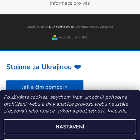
Informace pro vás
2009-2018 ©
DuhovýMotýl.cz
, všechna práva vyhrazena
Vytvořil Shoptet
Stojíme za Ukrajinou ❤️
Jak a čím pomoci »
Používáme cookies, abychom Vám umožnili pohodlné
prohlížení webu a díky analýze provozu webu neustále
zlepšovali jeho funkce, výkon a použitelnost.
Více zde
.
NASTAVENÍ