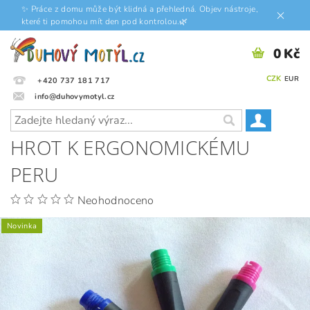
✨ Práce z domu může být klidná a přehledná. Objev nástroje,
které ti pomohou mít den pod kontrolou.🌿
0 Kč
CZK
EUR
+420 737 181 717
info@duhovymotyl.cz
HROT K ERGONOMICKÉMU
PERU
Neohodnoceno
Novinka