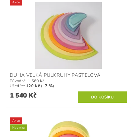
Akce
DUHA VELKÁ PŮLKRUHY PASTELOVÁ
Původně:
1 660 Kč
Ušetříte
:
120 Kč (–7 %)
1 540 Kč
Akce
Novinka