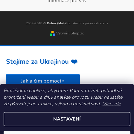
Informace pro vás
2009-2018 ©
DuhovýMotýl.cz
, všechna práva vyhrazena
Vytvořil Shoptet
Stojíme za Ukrajinou ❤️
Jak a čím pomoci »
Používáme cookies, abychom Vám umožnili pohodlné
prohlížení webu a díky analýze provozu webu neustále
zlepšovali jeho funkce, výkon a použitelnost.
Více zde
.
NASTAVENÍ