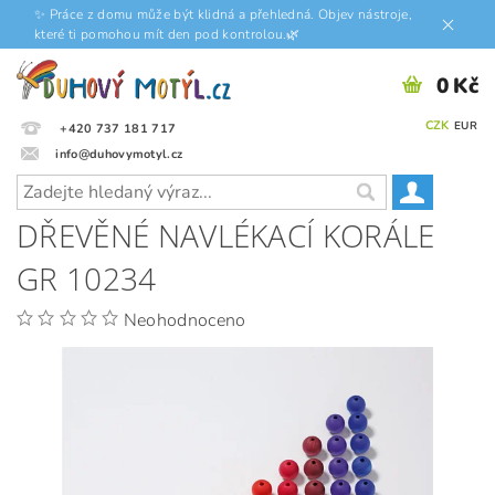
✨ Práce z domu může být klidná a přehledná. Objev nástroje,
které ti pomohou mít den pod kontrolou.🌿
0 Kč
CZK
EUR
+420 737 181 717
info@duhovymotyl.cz
DŘEVĚNÉ NAVLÉKACÍ KORÁLE
GR 10234
Neohodnoceno