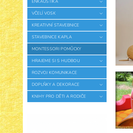
ENKAUSTIKA
VČELÍ VOSK
KREATIVNÍ STAVEBNICE
STAVEBNICE KAPLA
MONTESSORI POMŮCKY
HRAJEME SI S HUDBOU
ROZVOJ KOMUNIKACE
DOPLŇKY A DEKORACE
KNIHY PRO DĚTI A RODIČE