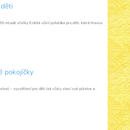
děti
těší mladé včelky Krátká včelí pohádka pro děti, která hravou
vé pokojíčky
ástve) – vysvětlení pro děti Jak včely staví své plástve a