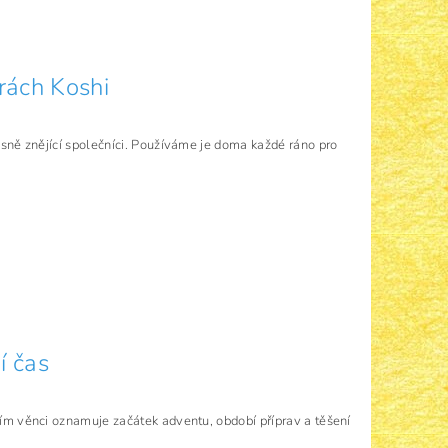
rách Koshi
sně znějící společníci. Používáme je doma každé ráno pro
í čas
ím věnci oznamuje začátek adventu, období příprav a těšení