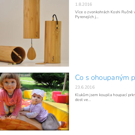
1.8.2016
Více o zvonkohrách Koshi Ručně 
Pyrenejích j...
Co s ohoupaným p
23.6.2016
Klukům jsem koupila houpací prkno
dost ve...