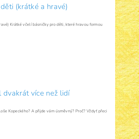
děti (krátké a hravé)
hravé) Krátké včelí básničky pro děti, které hravou formou
 dvakrát více než lidí
loše Kopeckého? A přijde vám úsměvný? Proč? Vždyť přeci