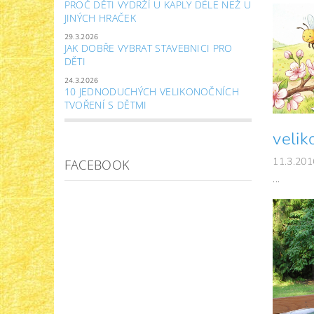
PROČ DĚTI VYDRŽÍ U KAPLY DÉLE NEŽ U
JINÝCH HRAČEK
29.3.2026
JAK DOBŘE VYBRAT STAVEBNICI PRO
DĚTI
24.3.2026
10 JEDNODUCHÝCH VELIKONOČNÍCH
TVOŘENÍ S DĚTMI
velik
11.3.201
FACEBOOK
...