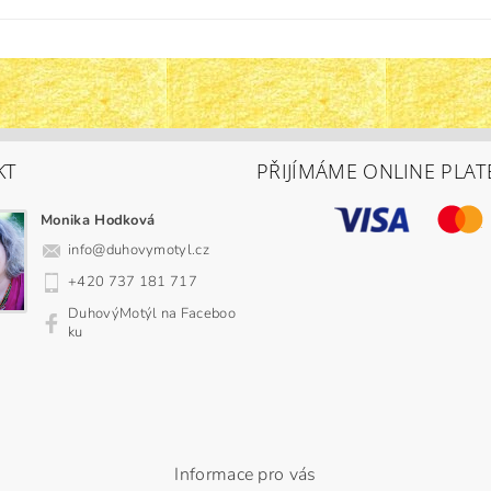
KT
PŘIJÍMÁME ONLINE PLAT
Monika Hodková
info
@
duhovymotyl.cz
+420 737 181 717
DuhovýMotýl na Faceboo
ku
Informace pro vás