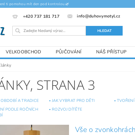
teré ti pomohou mít den pod kontrolou.🌿
info@duhovymotyl.cz
+420 737 181 717
VELKOOBCHOD
PŮJČOVÁNÍ
NÁŠ PŘÍSTUP
Články
ÁNKY
, STRANA 3
 OBDOBÍ A TRADICE
JAK VYBRAT PRO DĚTI
TVOŘENÍ
NÍ PODLE ROČNÍCH
ROZVOJ DÍTĚTE
BÍ
Vše o zvonkohrách