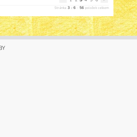
3
6
56
Stránka
z
-
položek celkem
BY