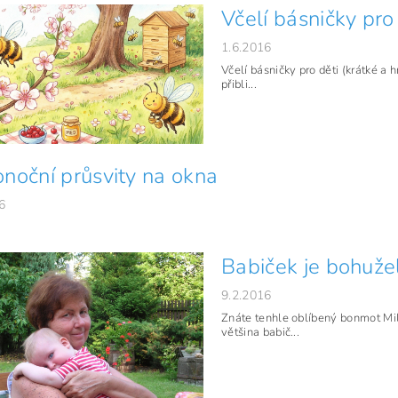
Včelí básničky pro 
1.6.2016
Včelí básničky pro děti (krátké a 
přibli...
onoční průsvity na okna
6
Babiček je bohužel
9.2.2016
Znáte tenhle oblíbený bonmot Mi
většina babič...