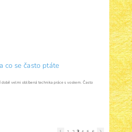
a co se často ptáte
ní době velmi oblíbená technika práce s voskem. Často
3
1
2
4
5
6