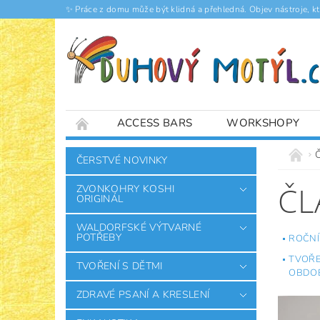
✨ Práce z domu může být klidná a přehledná. Objev nástroje, k
ACCESS BARS
WORKSHOPY
ČLÁNKY
ČERSTVÉ NOVINKY
ČL
ZVONKOHRY KOSHI
ORIGINÁL
WALDORFSKÉ VÝTVARNÉ
POTŘEBY
ROČNÍ
TVOŘE
TVOŘENÍ S DĚTMI
OBDO
ZDRAVÉ PSANÍ A KRESLENÍ